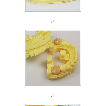
/>
/>